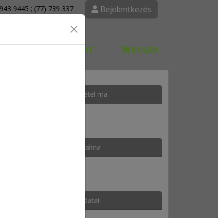
 943 9445 ; (77) 739 337
Bejelentkezés
DELÉS
KAPCSOLAT
KOSÁR
Rendelésfelvétel ma
10:00 - 15:00
Kosár tartalma
A kosár üres
ext
Kézbesítés adatai