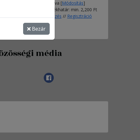
Nincs megadva [
Módosítás
]
Rendelés értékhatár: min. 2,200 Ft
Bejelentkezés
//
Regisztráció
Bezár
özösségi média