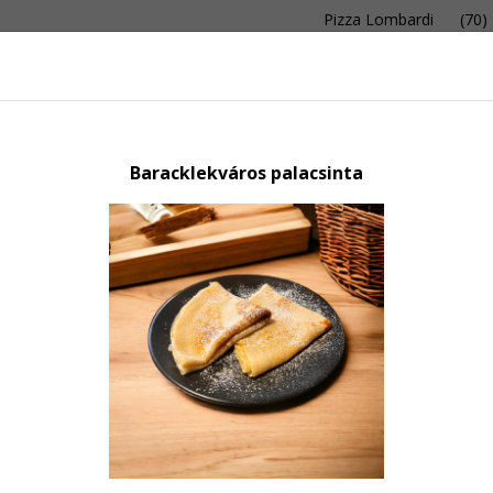
Pizza Lombardi
(70)
REN
Baracklekváros palacsinta
N