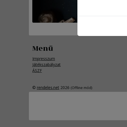
Menü
Impresszum
Játékszabályzat
ÁSZF
©
rendeles.net
2026
(Offline mód)