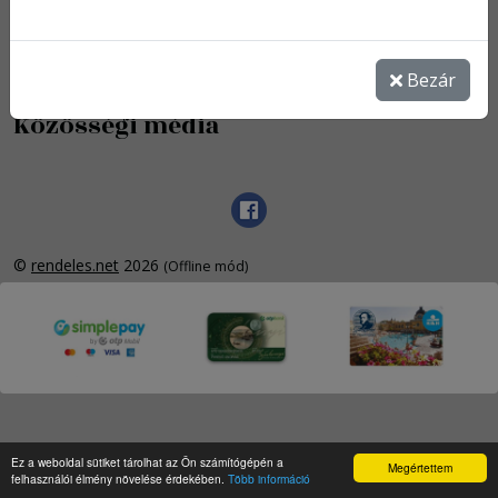
Impresszum
Játékszabályzat
Bezár
ÁSZF
Közösségi média
©
rendeles.net
2026
(Offline mód)
Ez a weboldal sütiket tárolhat az Ön számítógépén a
Megértettem
felhasználói élmény növelése érdekében.
Több információ