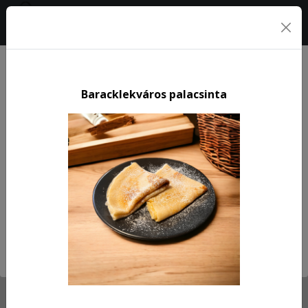
0
Baracklekváros palacsinta
Previous
Next
Rendelésfelvétel ma
10:00 - 15:00
Menü