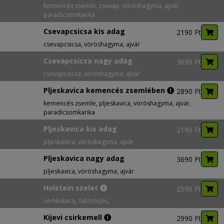
kemencés zsemle, csevap, vöröshagyma, ajvár,
paradicsomkarika
Csevapcsicsa kis adag
2190 Ft
csevapcsicsa, vöröshagyma, ajvár
Csevapcsicsa nagy adag
3690 Ft
csevapcsicsa, vöröshagyma, ajvár
Pljeskavica kemencés zsemlében
2890 Ft
kemencés zsemle, pljeskavica, vöröshagyma, ajvár,
paradicsomkarika
Pljeskavica kis adag
2190 Ft
pljeskavica, vöröshagyma, ajvár
Pljeskavica nagy adag
3690 Ft
pljeskavica, vöröshagyma, ajvár
Holstein szelet
2590 Ft
sertéskaraj, tükörtojás,
Kijevi csirkemell
2990 Ft