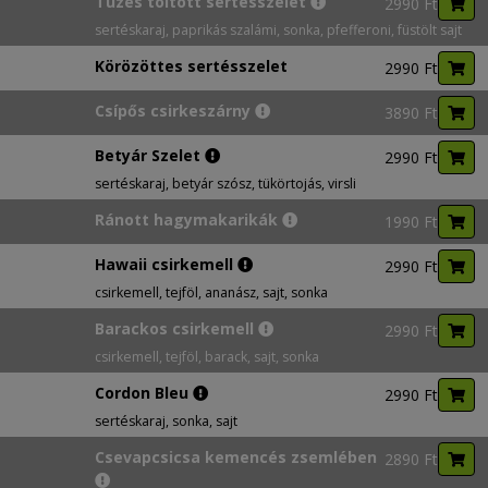
Tüzes töltött sertésszelet
2990 Ft
sertéskaraj, paprikás szalámi, sonka, pfefferoni, füstölt sajt
Körözöttes sertésszelet
2990 Ft
Csípős csirkeszárny
3890 Ft
Betyár Szelet
2990 Ft
sertéskaraj, betyár szósz, tükörtojás, virsli
Ránott hagymakarikák
1990 Ft
Hawaii csirkemell
2990 Ft
csirkemell, tejföl, ananász, sajt, sonka
Barackos csirkemell
2990 Ft
csirkemell, tejföl, barack, sajt, sonka
Cordon Bleu
2990 Ft
sertéskaraj, sonka, sajt
Csevapcsicsa kemencés zsemlében
2890 Ft