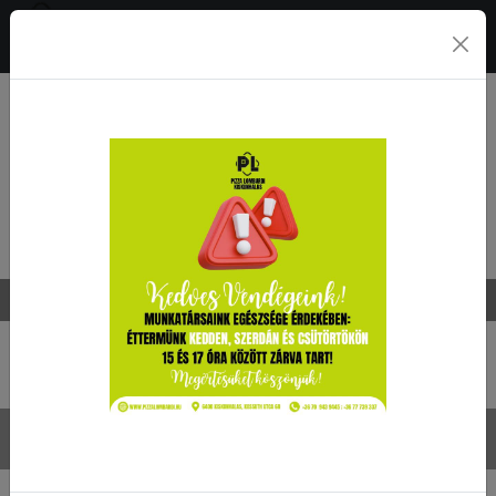
0
Rendelésfelvétel ma
10:00 - 22:45
Frissensültek
Bolognai sertésszelet
4190 Ft
Spagetti tészta, bolognai ragu, sajt, rántott sertésszelet
Camembert nuggets
3090 Ft
áfonyalekvárral
Dínó husi
1890 Ft