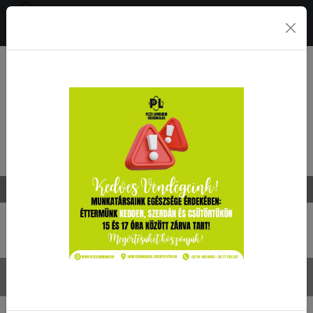
0
Rendelésfelvétel ma
10:00 - 22:45
Frissensültek
Bolognai sertésszelet
4190 Ft
Spagetti tészta, bolognai ragu, sajt, rántott sertésszelet
Camembert nuggets
3090 Ft
áfonyalekvárral
Dínó husi
1890 Ft