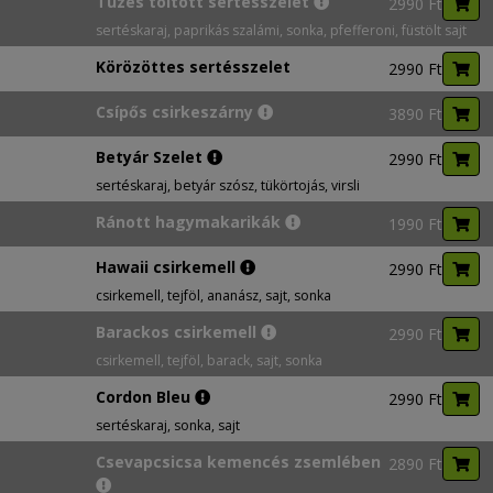
Tüzes töltött sertésszelet
2990 Ft
sertéskaraj, paprikás szalámi, sonka, pfefferoni, füstölt sajt
Körözöttes sertésszelet
2990 Ft
Csípős csirkeszárny
3890 Ft
Betyár Szelet
2990 Ft
sertéskaraj, betyár szósz, tükörtojás, virsli
Ránott hagymakarikák
1990 Ft
Hawaii csirkemell
2990 Ft
csirkemell, tejföl, ananász, sajt, sonka
Barackos csirkemell
2990 Ft
csirkemell, tejföl, barack, sajt, sonka
Cordon Bleu
2990 Ft
sertéskaraj, sonka, sajt
Csevapcsicsa kemencés zsemlében
2890 Ft