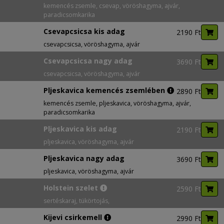
kemencés zsemle, csevap, vöröshagyma, ajvár,
paradicsomkarika
Csevapcsicsa kis adag
2190 Ft
csevapcsicsa, vöröshagyma, ajvár
Csevapcsicsa nagy adag
3690 Ft
csevapcsicsa, vöröshagyma, ajvár
Pljeskavica kemencés zsemlében
2890 Ft
kemencés zsemle, pljeskavica, vöröshagyma, ajvár,
paradicsomkarika
Pljeskavica kis adag
2190 Ft
pljeskavica, vöröshagyma, ajvár
Pljeskavica nagy adag
3690 Ft
pljeskavica, vöröshagyma, ajvár
Holstein szelet
2590 Ft
sertéskaraj, tükörtojás,
Kijevi csirkemell
2990 Ft